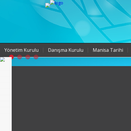
Yönetim Kurulu
Danışma Kurulu
Manisa Tarihi
ANASAYFA
TELEFON REHBERI
YETKILI'YE MESAJ
UBS
FACEBOOK
YOUTUBE
TWITTER
INSTAGRAM